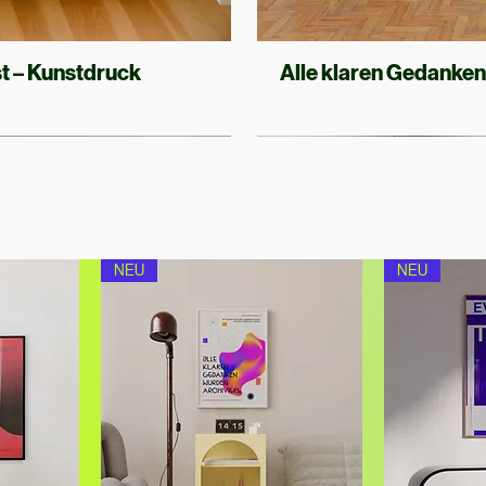
t
t – Kunstdruck
Alle klaren Gedanken
NEU
NEU