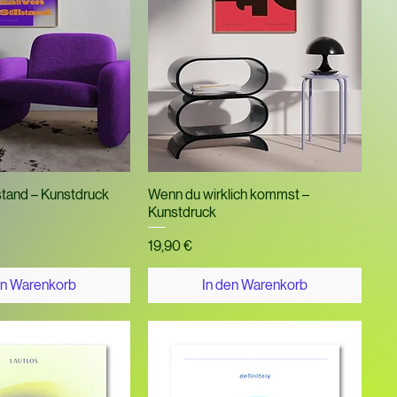
nellansicht
Schnellansicht
lstand – Kunstdruck
Wenn du wirklich kommst –
Kunstdruck
Preis
19,90 €
en Warenkorb
In den Warenkorb