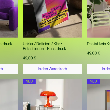
t
Schnellansicht
Sch
nstdruck
Unklar / Definiert / Klar /
Das ist kein 
Entschieden – Kunstdruck
Preis
49,00 €
Preis
49,00 €
rb
In den Warenkorb
In d
NEU
NEU