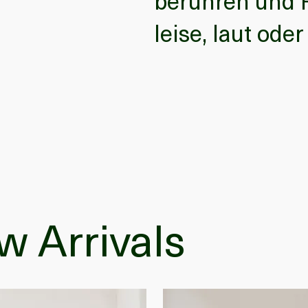
berühren und 
leise, laut od
 Arrivals