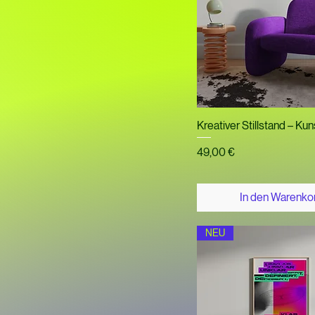
33.1inches - White
Schnellansich
Kreativer Stillstand – Ku
Preis
49,00 €
In den Warenko
NEU