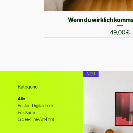
Schnellansich
Wenn du wirklich komms
Preis
49,00 €
NEU
Kategorie
Alle
Poster - Digitaldruck
Postkarte
Giclée-Fine-Art-Print