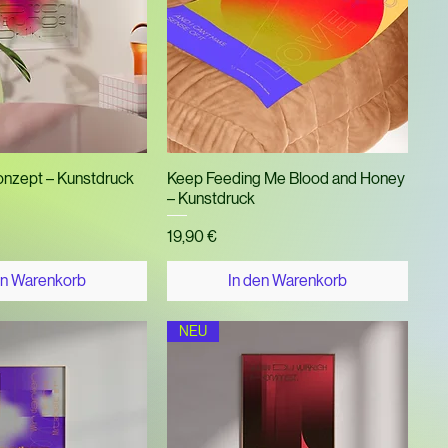
nellansicht
Schnellansicht
Konzept – Kunstdruck
Keep Feeding Me Blood and Honey
– Kunstdruck
Preis
19,90 €
en Warenkorb
In den Warenkorb
NEU