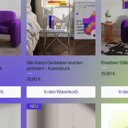
t
Schnellansicht
Sch
Alle klaren Gedanken wurden
Kreativer Stil
ck
archiviert – Kunstdruck
Preis
19,90 €
Preis
19,90 €
rb
In den Warenkorb
In d
NEU