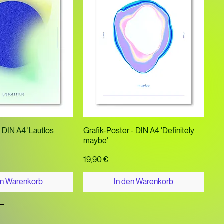
nellansicht
Schnellansicht
- DIN A4 'Lautlos
Grafik-Poster - DIN A4 'Definitely
maybe'
Preis
19,90 €
en Warenkorb
In den Warenkorb