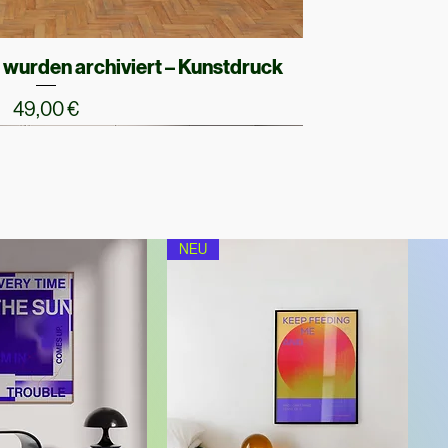
Schnellansicht
 wurden archiviert – Kunstdruck
Preis
49,00 €
NEU