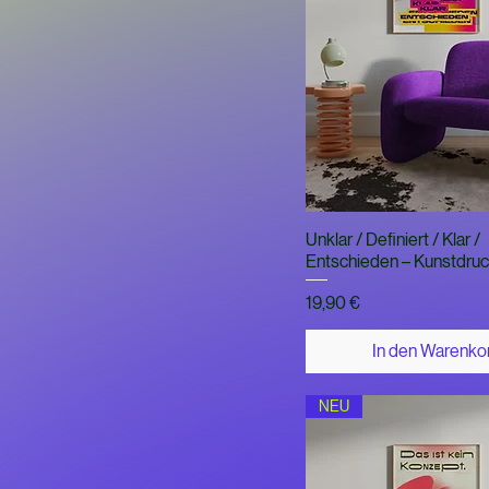
Schnellansich
Unklar / Definiert / Klar /
Entschieden – Kunstdru
Preis
19,90 €
In den Warenko
NEU